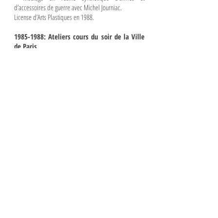
d’accessoires de guerre avec Michel Journiac.
License d’Arts Plastiques en 1988.
1985-1988
: Ateliers cours du soir de la Ville
de Paris.
Peinture et dessin aux ateliers du bd Montparnasse.
Enseignante : Michaelle-Andréa Schatt.
Nouvelle marraine.
1990-2003
: graphiste en agences de
communication
(dont plusieurs années pour des labels de musique
indé.)
2005-2018
: graphiste dans le cinéma auprès
des chefs
décorateurs
(Affiches, logos, enseignes, journaux, etc intégrés aux
décors).
Depuis 2012: reprise d’une production
personnelle en tant que plasticien
Techniques mixtes mêlant lithographie, monotype,