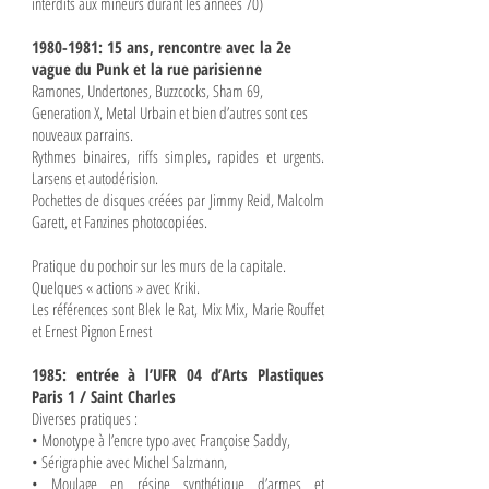
interdits aux mineurs durant les années 70)
1980-1981
: 15 ans, rencontre avec la 2e
vague du Punk et la rue parisienne
Ramones, Undertones, Buzzcocks, Sham 69,
Generation X, Metal Urbain et bien d’autres sont ces
nouveaux parrains.
Rythmes binaires, riffs simples, rapides et urgents.
Larsens et autodérision.
Pochettes de disques créées par Jimmy Reid, Malcolm
Garett, et Fanzines photocopiées.
Pratique du pochoir sur les murs de la capitale.
Quelques « actions » avec Kriki.
Les références sont Blek le Rat, Mix Mix, Marie Rouffet
et Ernest Pignon Ernest
1985: entrée à l’UFR 04 d’Arts Plastiques
Paris 1 / Saint Charles
Diverses pratiques :
• Monotype à l’encre typo avec Françoise Saddy,
• Sérigraphie avec Michel Salzmann,
• Moulage en résine synthétique d’armes et