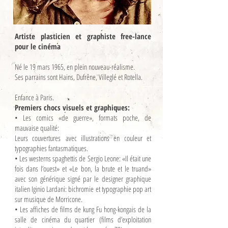
Artiste plasticien et graphiste free-lance
pour le cinéma
Né le 19 mars 1965, en plein nouveau-réalisme.
Ses parrains sont Hains, Dufrêne, Villeglé et Rotella.
Enfance à Paris.
Premiers chocs visuels et graphiques:
• Les comics «de guerre», formats poche, de
mauvaise qualité:
Leurs couvertures avec illustrations en couleur et
typographies fantasmatiques.
• Les westerns spaghettis de Sergio Leone: «Il était une
fois dans l’ouest» et «Le bon, la brute et le truand»
avec son générique signé par le designer graphique
italien Iginio Lardani: bichromie et typographie pop art
sur musique de Morricone.
• Les affiches de films de kung Fu hong-kongais de la
salle de cinéma du quartier (films d’exploitation